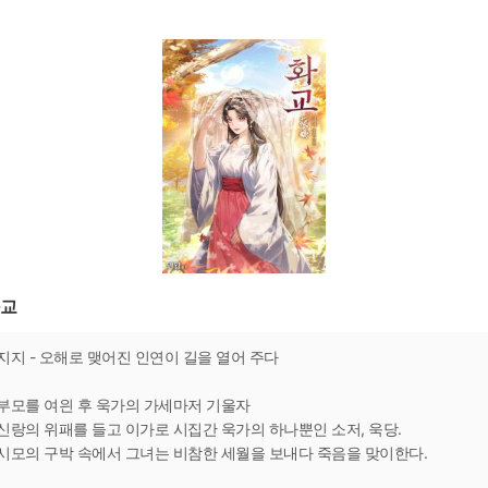
교
지지 - 오해로 맺어진 인연이 길을 열어 주다
부모를 여읜 후 욱가의 가세마저 기울자
신랑의 위패를 들고 이가로 시집간 욱가의 하나뿐인 소저, 욱당.
시모의 구박 속에서 그녀는 비참한 세월을 보내다 죽음을 맞이한다.