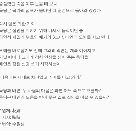
쓸쓸했던 죽음 이후 눈을 떠 보니
욱당은 욱가의 점포가 불타던 그 순간으로 돌아와 있었다.
다시 얻은 귀한 기회.
욱당은 집안을 지키기 위해 나서서 움직이던 중
임안성 제일의 부호인 배가의 3노야, 배연의 오해를 사고 만다.
오해를 바로잡기도 전에 그와의 악연은 계속 이어지고,
만날 때마다 그에게 강한 인상을 심어 주는 욱당을
배연은 점점 신경 쓰기 시작하는데….
“다음에는 제대로 차려입고 가마를 타고 와라.”
욱당과 배연, 두 사람의 마음은 과연 어느 쪽으로 흐를까?
욱당은 배연의 도움을 받아 좋은 길로 집안을 이끌 수 있을까?
* 원제: 花嬌
* 저자: 吱吱
* 번역: 수월심