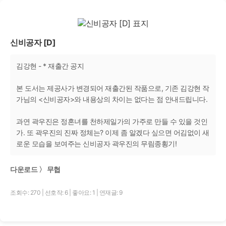
신비공자 [D]
김강현 - * 재출간 공지
본 도서는 제공사가 변경되어 재출간된 작품으로, 기존 김강현 작
가님의 <신비공자>와 내용상의 차이는 없다는 점 안내드립니다.
과연 곽우진은 정혼녀를 천하제일가의 가주로 만들 수 있을 것인
가. 또 곽우진의 진짜 정체는? 이제 좀 알겠다 싶으면 어김없이 새
로운 모습을 보여주는 신비공자 곽우진의 무림종횡기!
다운로드 〉 무협
조회수: 270
|
선호작: 6
|
좋아요: 1
|
연재글: 9