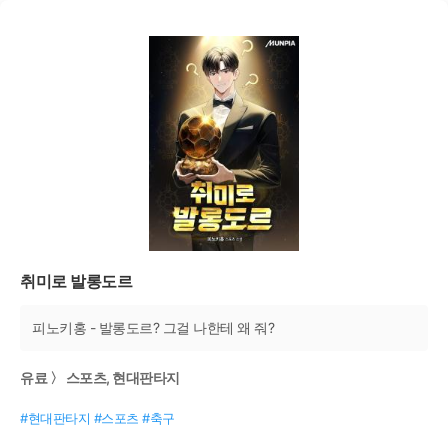
취미로 발롱도르
피노키홍 - 발롱도르? 그걸 나한테 왜 줘?
유료 〉 스포츠, 현대판타지
#현대판타지 #스포츠 #축구