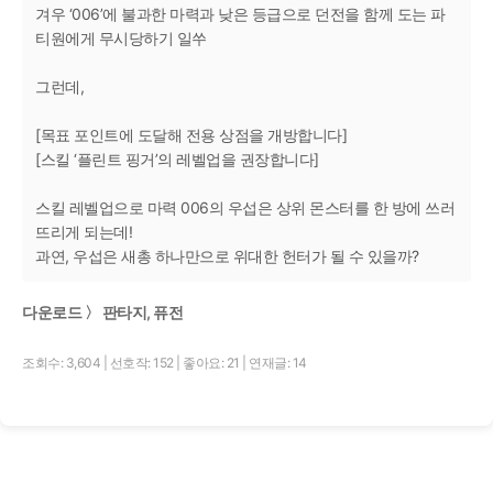
겨우 ‘006’에 불과한 마력과 낮은 등급으로 던전을 함께 도는 파
티원에게 무시당하기 일쑤
그런데,
[목표 포인트에 도달해 전용 상점을 개방합니다]
[스킬 ‘플린트 핑거’의 레벨업을 권장합니다]
스킬 레벨업으로 마력 006의 우섭은 상위 몬스터를 한 방에 쓰러
뜨리게 되는데!
과연, 우섭은 새총 하나만으로 위대한 헌터가 될 수 있을까?
다운로드 〉 판타지, 퓨전
조회수: 3,604
|
선호작: 152
|
좋아요: 21
|
연재글: 14