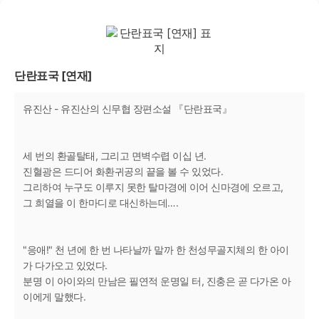
단란표국 [연재]
유진산 - 유진산의 신무협 장편소설 『단란표국』
세 번의 환골탈태, 그리고 면벽수렵 이십 년.
진혈광은 드디어 화환귀공의 끝을 볼 수 있었다.
그리하여 누구도 이루지 못한 탈마경에 이어 신마경에 오르고,
그 희열을 이 한마디로 대신하는데….
"응애!" 천 년에 한 번 나타날까 말까 한 천성무골지체의 한 아이
가 다가오고 있었다.
분명 이 아이와의 만남은 필연적 운명일 터, 진충은 곧 다가온 아
이에게 말했다.