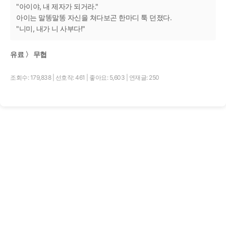
"아이야, 내 제자가 되거라."
아이는 말똥말똥 자신을 쳐다보곤 한마디 툭 던졌다.
"니미, 내가 니 사부다!"
유료 〉 무협
조회수: 179,838
|
선호작: 461
|
좋아요: 5,603
|
연재글: 250