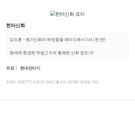
헌터신화
김도훈 - 팽가신화의 짜릿함을 레이드에서 다시 한 번!
현세에 환생한 무림고수의 통쾌한 신화 창조기!
유료 〉 현대판타지
조회수: 626,777
|
선호작: 1,502
|
좋아요: 18,159
|
연재글: 302