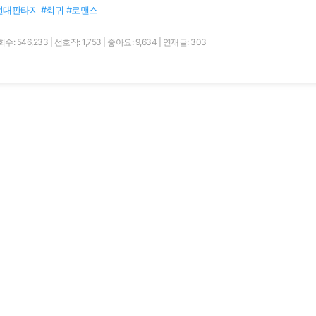
현대판타지 #회귀 #로맨스
수: 546,233
|
선호작: 1,753
|
좋아요: 9,634
|
연재글: 303