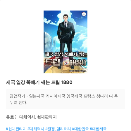
제국 열강 뚝배기 깨는 트립 1880
겸업작가 - 일본제국 러시아제국 영국제국 프랑스 청나라 다 후
두려 팬다.
유료 〉 대체역사, 현대판타지
#현대판타지 #대체역사 #전쟁_밀리터리 #대한민국 #대한제국