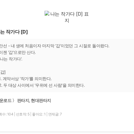
는 작가다 [D]
만선 - 내 생에 처음이자 마지막 ‘갑’이었던 그 시절로 돌아왔다.
이젠 '갑'으로만 산다.
'나는 작가다'.
[갑]
1. 계약서상 '작가'를 의미한다.
2. 두 대상 사이에서 '우위에 선 사람'을 의미한다.
운로드 〉 판타지, 현대판타지
수: 104
|
선호작: 5
|
좋아요: 1
|
연재글: 7