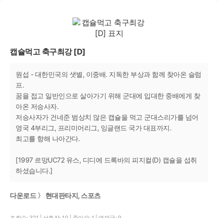
캡슐먹고 축구최강 [D]
원섭 - 대한민국의 샛별, 이중배. 지독한 부상과 함께 찾아온 슬럼
프.
꿈을 접고 일반인으로 살아가기 위해 군대에 입대한 중배에게 찾
아온 저승사자.
저승사자가 건네준 범상치 않은 캡슐을 먹고 군대스리가를 넘어
영국 4부리그, 프리미어리그, 잉글랜드 국가 대표까지.
최고를 향해 나아간다.
[1997 르망UC72 유스, 디디에 드록바의 피지컬(D) 캡슐을 섭취
하셨습니다.]
다운로드 〉 현대판타지, 스포츠
조회수: 321
|
선호작: 10
|
좋아요: 1
|
연재글: 9