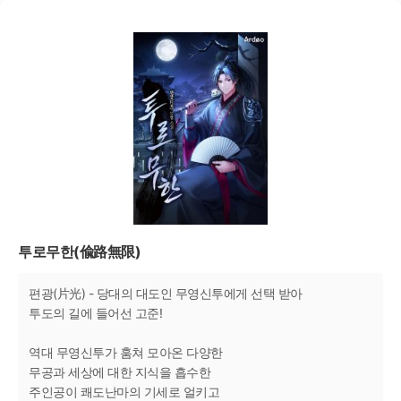
투로무한(偸路無限)
편광(片光) - 당대의 대도인 무영신투에게 선택 받아
투도의 길에 들어선 고준!
역대 무영신투가 훔쳐 모아온 다양한
무공과 세상에 대한 지식을 흡수한
주인공이 쾌도난마의 기세로 얼키고