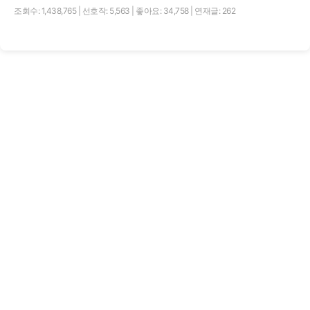
조회수: 1,438,765
|
선호작: 5,563
|
좋아요: 34,758
|
연재글: 262