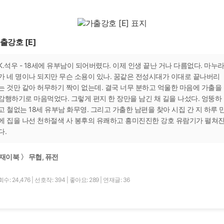
출강호 [E]
K.석우 - 18세에 유부남이 되어버렸다. 이제 인생 끝난 거나 다름없다. 마누
가 네 명이나 되지만 무슨 소용이 있나. 꿈같은 전성시대가 이대로 끝나버리
는 것만 같아 허무하기 짝이 없는데. 결국 너무 분하고 억울한 마음에 가출을
감행하기로 마음먹었다. 그렇게 편지 한 장만을 남긴 채 길을 나섰다. 엉뚱하
고 철없는 18세 유부남 화무영. 그리고 가출한 남편을 찾아 시집 간 지 하루 
에 집을 나선 천하절색 사 봉후의 유쾌하고 흥미진진한 강호 유람기가 펼쳐
다.
재이북 〉 무협, 퓨전
수: 24,476
|
선호작: 394
|
좋아요: 289
|
연재글: 36