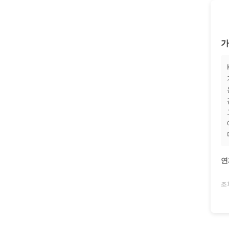
가
연
조회