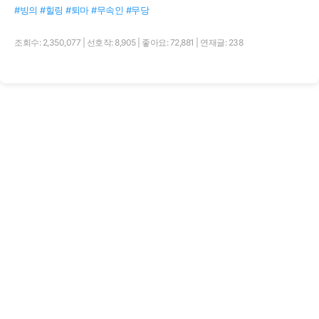
#빙의 #힐링 #퇴마 #무속인 #무당
조회수: 2,350,077
|
선호작: 8,905
|
좋아요: 72,881
|
연재글: 238