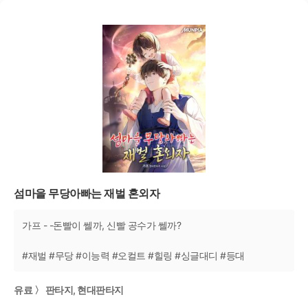
섬마을 무당아빠는 재벌 혼외자
가프 - -돈빨이 쎌까, 신빨 공수가 쎌까?
#재벌 #무당 #이능력 #오컬트 #힐링 #싱글대디 #등대
유료 〉 판타지, 현대판타지