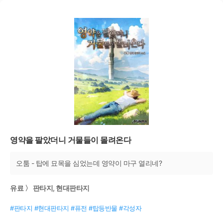
영약을 팔았더니 거물들이 몰려온다
오툼 - 탑에 묘목을 심었는데 영약이 마구 열리네?
유료 〉 판타지, 현대판타지
#판타지 #현대판타지 #퓨전 #탑등반물 #각성자