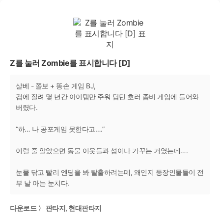
Z를 눌러 Zombie를 표시합니다 [D]
살베 - 쫄보 + 똥손 게임 BJ,
겁에 질려 몇 년간 아이템만 주워 담던 호러 좀비 게임에 들어와
버렸다.
“하… 나 공포게임 못한다고….”
이럴 줄 알았으면 동물 이웃들과 섬이나 가꾸는 거였는데….
눈물 닦고 빨리 엔딩을 봐 탈출하려는데, 왜인지 등장인물들이 전
부 날 아는 눈치다.
다운로드 〉 판타지, 현대판타지