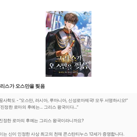
리스가 오스만을 찢음
꿈사학도 - “오스만, 러시아, 루마니아, 신성로마제국! 모두 서명하시오!”
“진정한 로마의 후예는... 그리스 왕국이다...”
진정한 로마의 후예는 그리스 왕국이라니까요?
이는 신이 인정한 사상 최고의 천재 콘스탄티누스 12세가 증명합니다.