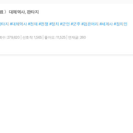
료 〉 대체역사, 판타지
판타지 #대체역사 #천재 #전쟁 #정치 #군인 #군주 #검은머리 #세계사 #정치인
수: 279,620
|
선호작: 1,565
|
좋아요: 11,525
|
연재글: 260