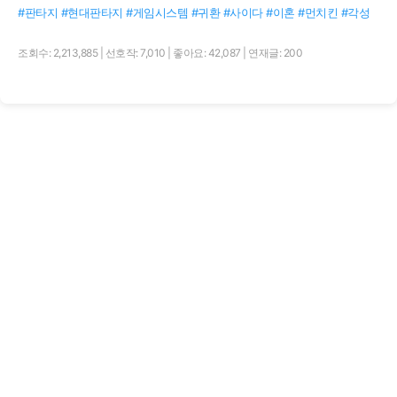
#판타지 #현대판타지 #게임시스템 #귀환 #사이다 #이혼 #먼치킨 #각성
조회수: 2,213,885
|
선호작: 7,010
|
좋아요: 42,087
|
연재글: 200