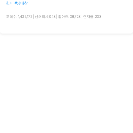
헌터 #상태창
조회수: 1,435,172
|
선호작: 6,048
|
좋아요: 36,723
|
연재글: 203