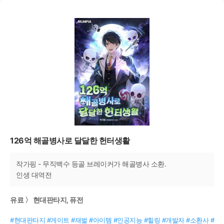
126억 해골병사로 달달한 헌터생활
작가핑 - 무직백수 등골 브레이커가 해골병사 소환.
인생 대역전
유료 〉 현대판타지, 퓨전
#현대판타지 #게이트 #재벌 #아이템 #인공지능 #힐링 #개발자 #소환사 #