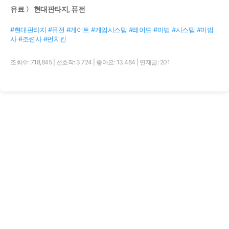
유료 〉 현대판타지, 퓨전
#현대판타지 #퓨전 #게이트 #게임시스템 #레이드 #마법 #시스템 #마법
사 #조련사 #먼치킨
조회수: 718,845
|
선호작: 3,724
|
좋아요: 13,484
|
연재글: 201