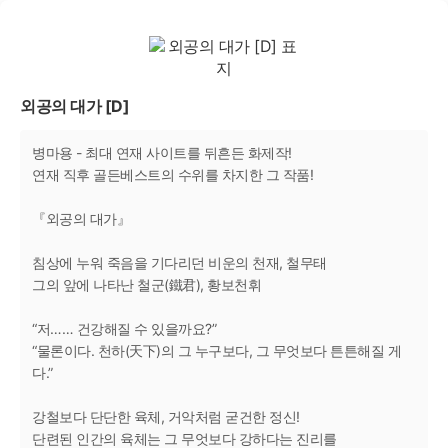
외공의 대가 [D]
병마용 - 최대 연재 사이트를 뒤흔든 화제작!
연재 직후 골든베스트의 수위를 차지한 그 작품!
『외공의 대가』
침상에 누워 죽음을 기다리던 비운의 천재, 철무태
그의 앞에 나타난 철군(鐵君), 황보천휘
“저…… 건강해질 수 있을까요?”
“물론이다. 천하(天下)의 그 누구보다, 그 무엇보다 튼튼해질 게
다.”
강철보다 단단한 육체, 거악처럼 굳건한 정신!
단련된 인간의 육체는 그 무엇보다 강하다는 진리를