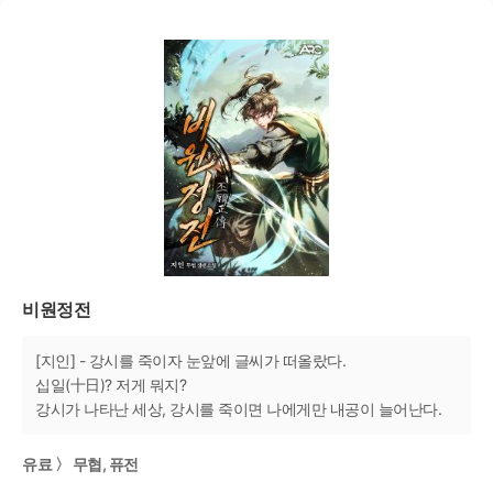
비원정전
[지인] - 강시를 죽이자 눈앞에 글씨가 떠올랐다.
십일(十日)? 저게 뭐지?
강시가 나타난 세상, 강시를 죽이면 나에게만 내공이 늘어난다.
유료 〉 무협, 퓨전