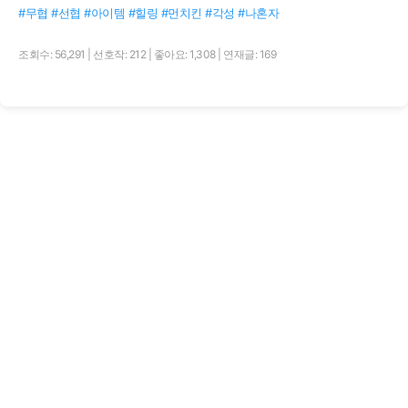
#무협 #선협 #아이템 #힐링 #먼치킨 #각성 #나혼자
조회수: 56,291
|
선호작: 212
|
좋아요: 1,308
|
연재글: 169