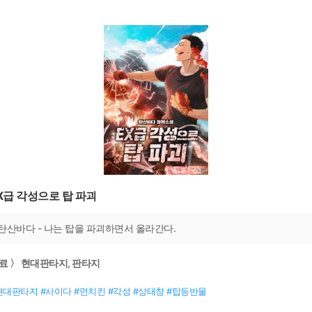
X급 각성으로 탑 파괴
탄산바다 - 나는 탑을 파괴하면서 올라간다.
료 〉 현대판타지, 판타지
현대판타지 #사이다 #먼치킨 #각성 #상태창 #탑등반물