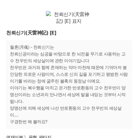
천뢰신기(天雷神記) [E]
월혼(月魂) - 천뢰신기는
천뢰신공이라는 심공을 바탕으로 한 뇌전을 무기로 사용하는 고
수 천우빈의 세상살이에 관한 이야기입니다
천우빈은 과거와 함께 존재하는 악마 마천제 때문에 기억마저 봉
인당한 외로운 사람이며, 스스로 신의 길을 포기하고 평범한 사람
이기를 바라는 정에 굶주린 불혹의 동정남 이예요.
이야기는 복수행을 마치고 은거한 반로환동의 고수 천우빈이 양
명선이라는 소년과의 만나면서 세상에 발을 내딛는 것부터 시작
됩니다.
양명선에 의해 세상에 나선 반로환동의 고수 천우빈의 세상살
이....
구경한번 해 볼까요?
연재이북 〉 무협, 판타지