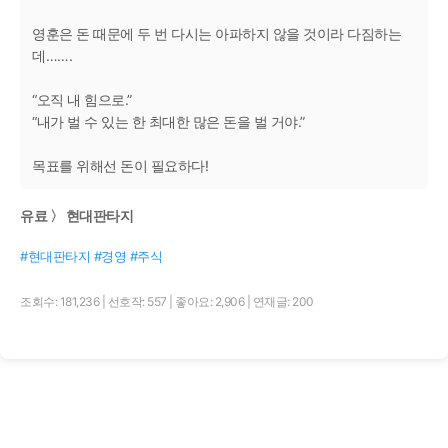
영훈은 돈 때문에 두 번 다시는 아파하지 않을 것이라 다짐하는
데…….
“오직 내 힘으로.”
“내가 벌 수 있는 한 최대한 많은 돈을 벌 거야.”
목표를 위해선 돈이 필요하다!
유료 〉 현대판타지
#현대판타지 #경영 #주식
조회수: 181,236
|
선호작: 557
|
좋아요: 2,906
|
연재글: 200