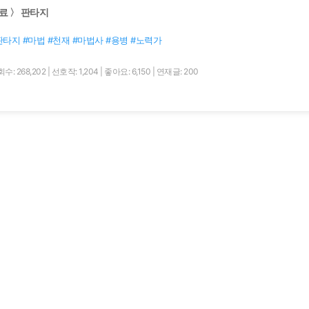
료 〉 판타지
판타지 #마법 #천재 #마법사 #용병 #노력가
수: 268,202
|
선호작: 1,204
|
좋아요: 6,150
|
연재글: 200