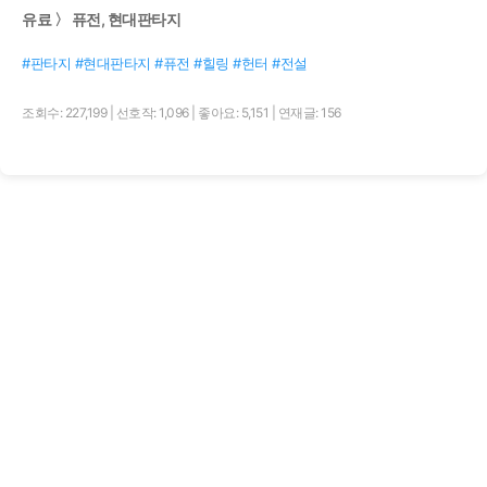
유료 〉 퓨전, 현대판타지
#판타지 #현대판타지 #퓨전 #힐링 #헌터 #전설
조회수: 227,199
|
선호작: 1,096
|
좋아요: 5,151
|
연재글: 156