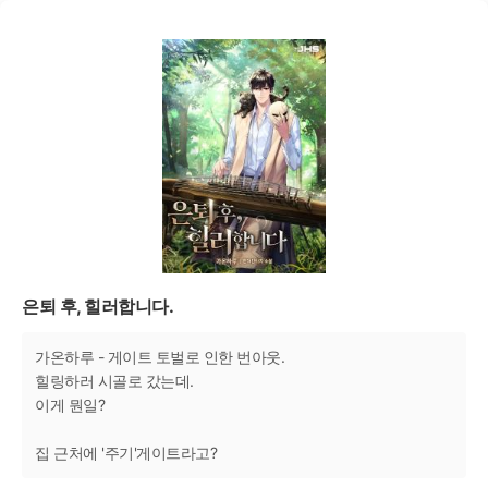
은퇴 후, 힐러합니다.
가온하루 - 게이트 토벌로 인한 번아웃.
힐링하러 시골로 갔는데.
이게 뭔일?
집 근처에 '주기'게이트라고?