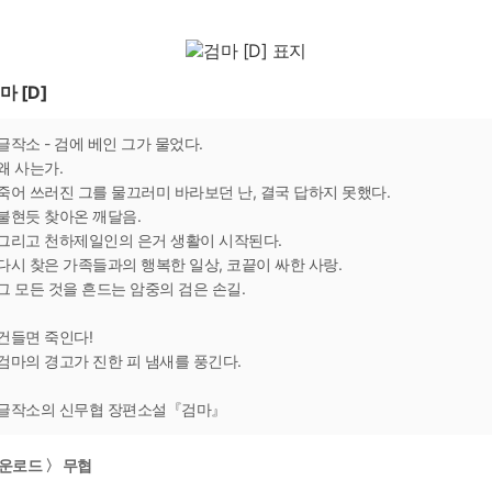
마 [D]
글작소 - 검에 베인 그가 물었다.
왜 사는가.
죽어 쓰러진 그를 물끄러미 바라보던 난, 결국 답하지 못했다.
불현듯 찾아온 깨달음.
그리고 천하제일인의 은거 생활이 시작된다.
다시 찾은 가족들과의 행복한 일상, 코끝이 싸한 사랑.
그 모든 것을 흔드는 암중의 검은 손길.
건들면 죽인다!
검마의 경고가 진한 피 냄새를 풍긴다.
글작소의 신무협 장편소설『검마』
운로드 〉 무협