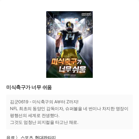
미식축구가 너무 쉬움
김군0619 - 미식축구의 A부터 Z까지!
NFL 최초의 동양인 감독이자, 슈퍼볼을 네 번이나 차지한 명장이
평행선의 세계로 전생했다.
그것도 엄청난 피지컬을 타고난 채로.
유료 〉 스포츠, 현대판타지