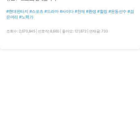
#현대판타지 #스포츠 #드라마 #사이다 #천재 #환생 #힐링 #운동선수 #검
은머리 #노력가
조회수: 2,670,845
|
선호작: 8,660
|
좋아요: 121,872
|
연재글: 733