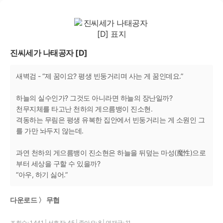
진씨세가 나태공자 [D]
새벽검 - “제 꿈이요? 평생 빈둥거리며 사는 게 꿈인데요.”
하늘의 실수인가? 그것도 아니라면 하늘의 장난일까?
천무지체를 타고난 천하의 게으름뱅이 진소현.
격동하는 무림은 평생 유복한 집안에서 빈둥거리는 게 소원인 그
를 가만 놔두지 않는데.
과연 천하의 게으름뱅이 진소현은 하늘을 뒤덮는 마성(魔性)으로
부터 세상을 구할 수 있을까?
“아우, 하기 싫어.”
다운로드 〉 무협
조회수: 1,441
|
선호작: 45
|
좋아요: 8
|
연재글: 11