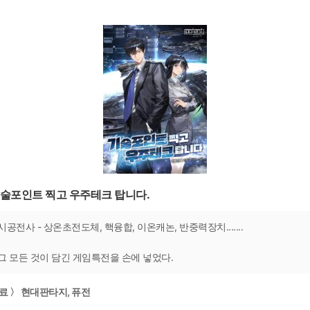
술포인트 찍고 우주테크 탑니다.
시공전사 - 상온초전도체, 핵융합, 이온캐논, 반중력장치.......
그 모든 것이 담긴 게임특전을 손에 넣었다.
료 〉 현대판타지, 퓨전