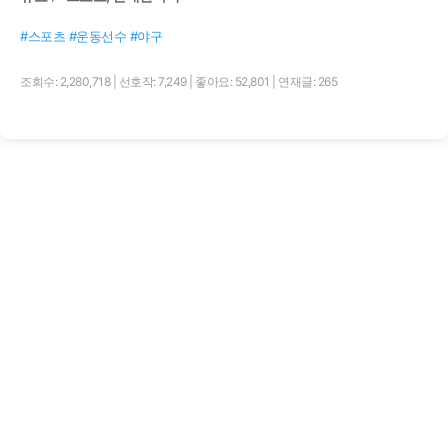
#스포츠 #운동선수 #야구
조회수: 2,280,718
|
선호작: 7,249
|
좋아요: 52,801
|
연재글: 265