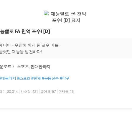
능빨로 FA 천억 포수! [D]
페디아 - 우연히 끼게 된 포수 미트.
몰랐던 재능을 발견하다!
운로드 〉 스포츠, 현대판타지
현대판타지 #스포츠 #천재 #운동선수 #야구
수: 20,014
|
선호작: 421
|
좋아요: 57
|
연재글: 16