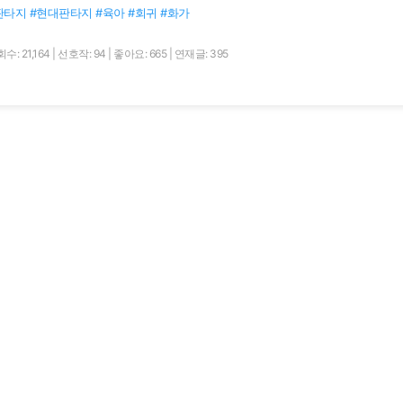
판타지 #현대판타지 #육아 #회귀 #화가
수: 21,164
|
선호작: 94
|
좋아요: 665
|
연재글: 395