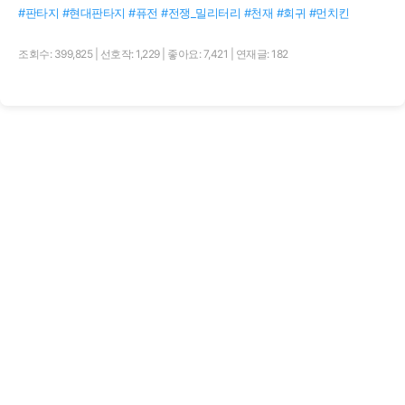
#판타지 #현대판타지 #퓨전 #전쟁_밀리터리 #천재 #회귀 #먼치킨
조회수: 399,825
|
선호작: 1,229
|
좋아요: 7,421
|
연재글: 182