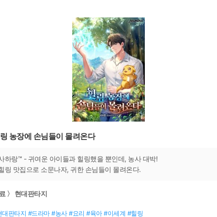
링 농장에 손님들이 몰려온다
사하랑™ - 귀여운 아이들과 힐링했을 뿐인데, 농사 대박!
힐링 맛집으로 소문나자, 귀한 손님들이 몰려온다.
료 〉 현대판타지
현대판타지 #드라마 #농사 #요리 #육아 #이세계 #힐링