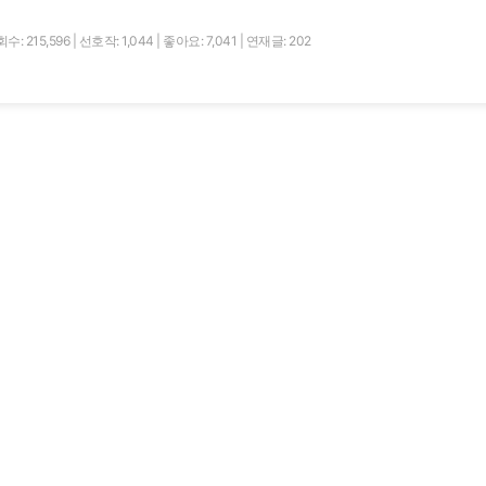
수: 215,596
|
선호작: 1,044
|
좋아요: 7,041
|
연재글: 202