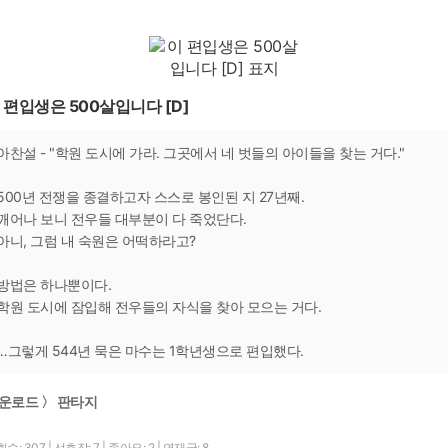
 편입생은 500살입니다 [D]
아찬설 - "학원 도시에 가라. 그곳에서 네 벗들의 아이들을 찾는 거다."
500년 전쟁을 종결하고자 스스로 봉인된 지 27년째.
깨어나 보니 전우들 대부분이 다 죽었단다.
아니, 그럼 내 숙원은 어떡하라고?
방법은 하나뿐이다.
학원 도시에 잠입해 전우들의 자식을 찾아 모으는 거다.
…그렇게 544년 묵은 마수는 1학년생으로 편입했다.
운로드 〉 판타지
수: 307
|
선호작: 7
|
좋아요: 2
|
연재글: 8