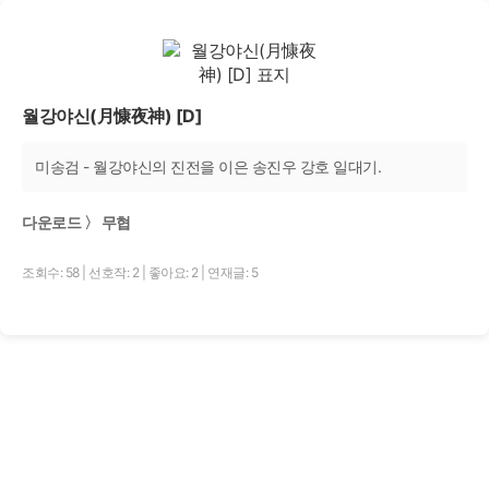
월강야신(月慷夜神) [D]
미송검 - 월강야신의 진전을 이은 송진우 강호 일대기.
다운로드 〉 무협
조회수: 58
|
선호작: 2
|
좋아요: 2
|
연재글: 5