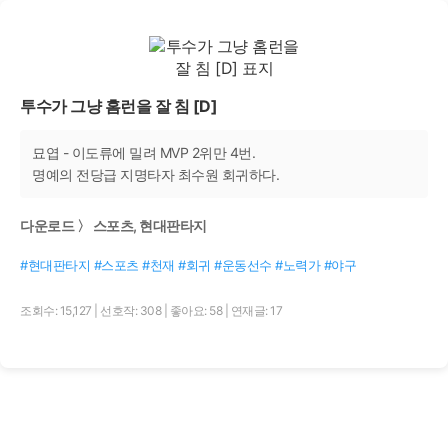
투수가 그냥 홈런을 잘 침 [D]
묘엽 - 이도류에 밀려 MVP 2위만 4번.
명예의 전당급 지명타자 최수원 회귀하다.
다운로드 〉 스포츠, 현대판타지
#현대판타지 #스포츠 #천재 #회귀 #운동선수 #노력가 #야구
조회수: 15,127
|
선호작: 308
|
좋아요: 58
|
연재글: 17