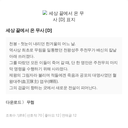
세상 끝에서 온 무사 [D]
천봉 - 첫눈이 내리던 한겨울의 어느 날.
역사상 최초로 무림을 일통했던 천왕성주 주천무가 배신의 칼날
아래 쓰러졌다.
그를 따랐던 모든 이들이 죽어 갈 때, 단 한 명만은 주천무의 마지
막 명령을 수행하기 위해 사라졌다.
제왕의 그림자라 불리며 적들에겐 죽음과 공포의 대명사였던 혈
왕대주(血王隊主) 엽우(燁雨).
그의 검끝이 향하는 곳에서 새로운 전설이 피어난다.
다운로드 〉 무협
조회수: 1,818
|
선호작: 70
|
좋아요: 12
|
연재글: 12