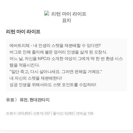
리턴 마이 라이프
에바트리체 - 내 인생의 스텟을 재분배할 수 있다면?
버그로 인해 졸지에 불운 덩어리 인생을 살게 된 오창식.
어느 날, 자신을 NPC라 소개한 여성이 그에게 딱 한 번 환생 시스
템을 적용시킨다.
"일단 죽고, 다시 살아나세요. 그러면 편해질 거예요."
내 자신의 스텟을 재분배한다!
성공 인생을 위해서라도 스텟 포인트를 수집하라!
유료 〉 퓨전, 현대판타지
조회수: 245,858
|
선호작: 557
|
좋아요: 6,085
|
연재글: 159