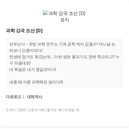
과학 강국 조선 [D]
선우선사 - 국방 과학 연구소 기계 공학 박사 김철수! 어느날 눈
떠보니 단종이되다!
전생에 장가도 못갔는데... 이번 생은 꽃피기도 전에 죽으라고? 누
구 마음대로!
내 목숨은 내가 챙길것이다!
세종 때 이룬 과학력은 덤이다!!!
다운로드 〉 대체역사
조회수: 7,628
|
선호작: 186
|
좋아요: 68
|
연재글: 16