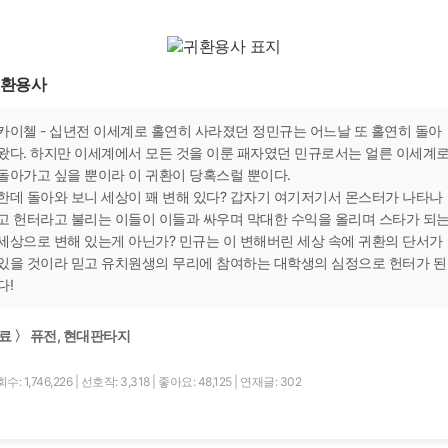
환용사
카이첼 - 십년전 이세계로 홀연히 사라졌던 정민규는 어느날 또 홀연히 돌아
왔다. 하지만 이세계에서 모든 것을 이룬 패자였던 민규로서는 얼른 이세계
돌아가고 싶을 뿐이라 이 귀환이 당혹스럴 뿐이다.
한데 돌아와 보니 세상이 꽤 변해 있다? 갑자기 여기저기서 몬스터가 나타나
고 헌터라고 불리는 이들이 이들과 싸우며 막대한 수익을 올리며 스타가 되
세상으로 변해 있는게 아닌가? 민규는 이 변해버린 세상 속에 귀환의 단서가
있을 것이라 믿고 유치원생의 무리에 참여하는 대학생의 심정으로 헌터가 된
다!
료 〉 퓨전, 현대판타지
수: 1,746,226
|
선호작: 3,318
|
좋아요: 48,125
|
연재글: 302