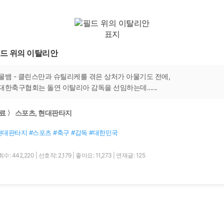
드 위의 이탈리안
물뱀 - 클린스만과 슈틸리케를 겪은 상처가 아물기도 전에,
대한축구협회는 돌연 이탈리아 감독을 선임하는데......
료 〉 스포츠, 현대판타지
현대판타지 #스포츠 #축구 #감독 #대한민국
수: 442,220
|
선호작: 2,179
|
좋아요: 11,273
|
연재글: 125