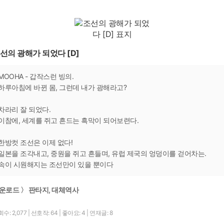
선의 광해가 되었다 [D]
MOOHA - 갑작스런 빙의.
하루아침에 바뀐 몸, 그런데 내가 광해라고?
차라리 잘 되었다.
이참에, 세계를 쥐고 흔드는 흑막이 되어보련다.
한방컷 조선은 이제 없다!
일본을 조각내고, 중원을 쥐고 흔들며, 유럽 제국의 엉덩이를 걷어차는.
속이 시원해지는 조선만이 있을 뿐이다
운로드 〉 판타지, 대체역사
수: 2,077
|
선호작: 64
|
좋아요: 4
|
연재글: 8