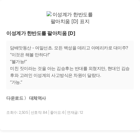
이성계가 한반도를 팔아치움 [D]
담배맛동산 - 여말선초. 모든 백성을 데리고 아메리카로 대이주?
“이것은 해볼 만하다!”
“불가능!”
미친 짓이라는 것을 아는 김승후는 반대를 외쳤지만, 현대인 김승
후와 고려인 이성계의 사고방식은 차원이 달랐다.
“가능.”
다운로드 〉 대체역사
조회수: 2,505
|
선호작: 84
|
좋아요: 6
|
연재글: 12