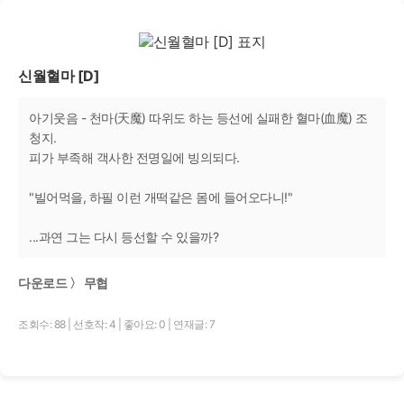
신월혈마 [D]
아기웃음 - 천마(天魔) 따위도 하는 등선에 실패한 혈마(血魔) 조
청지.
피가 부족해 객사한 전명일에 빙의되다.
"빌어먹을, 하필 이런 개떡같은 몸에 들어오다니!"
...과연 그는 다시 등선할 수 있을까?
다운로드 〉 무협
조회수: 88
|
선호작: 4
|
좋아요: 0
|
연재글: 7