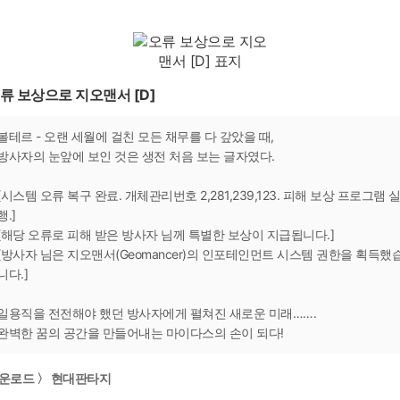
류 보상으로 지오맨서 [D]
볼테르 - 오랜 세월에 걸친 모든 채무를 다 갚았을 때,
방사자의 눈앞에 보인 것은 생전 처음 보는 글자였다.
[시스템 오류 복구 완료. 개체관리번호 2,281,239,123. 피해 보상 프로그램 
행.]
[해당 오류로 피해 받은 방사자 님께 특별한 보상이 지급됩니다.]
[방사자 님은 지오맨서(Geomancer)의 인포테인먼트 시스템 권한을 획득했
니다.]
일용직을 전전해야 했던 방사자에게 펼쳐진 새로운 미래…….
완벽한 꿈의 공간을 만들어내는 마이다스의 손이 되다!
운로드 〉 현대판타지