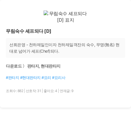
무림숙수 셰프되다 [D]
선희은영 - 천하제일인이자 천하제일객잔의 숙수, 무명(無名) 현
대로 넘어가 셰프(Chef)되다.
다운로드 〉 판타지, 현대판타지
#판타지 #현대판타지 #요리 #요리사
조회수: 882
|
선호작: 31
|
좋아요: 4
|
연재글: 9