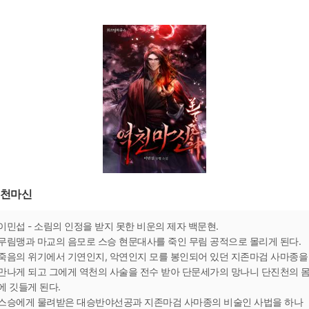
천마신
이민섭 - 소림의 인정을 받지 못한 비운의 제자 백문현.
무림맹과 마교의 음모로 스승 현문대사를 죽인 무림 공적으로 몰리게 된다.
죽음의 위기에서 기연인지, 악연인지 모를 봉인되어 있던 지존마검 사마종을
만나게 되고 그에게 역천의 사술을 전수 받아 단문세가의 망나니 단진천의 
에 깃들게 된다.
스승에게 물려받은 대승반야선공과 지존마검 사마종의 비술인 사법을 하나