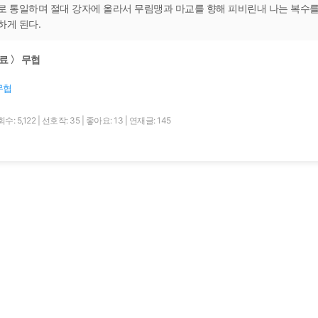
로 통일하며 절대 강자에 올라서 무림맹과 마교를 향해 피비린내 나는 복수
하게 된다.
료 〉 무협
무협
수: 5,122
|
선호작: 35
|
좋아요: 13
|
연재글: 145